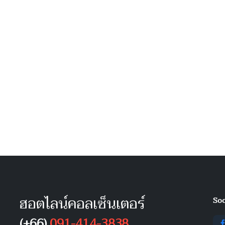
ฮอตไลน์คอลเซ็นเตอร์
Soc
(+66)
091-414-3838