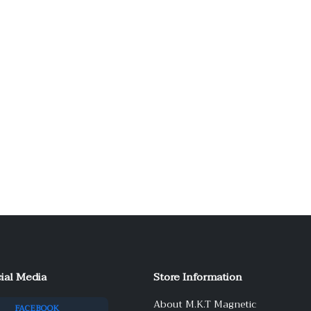
ial Media
Store Information
About M.K.T Magnetic
FACEBOOK