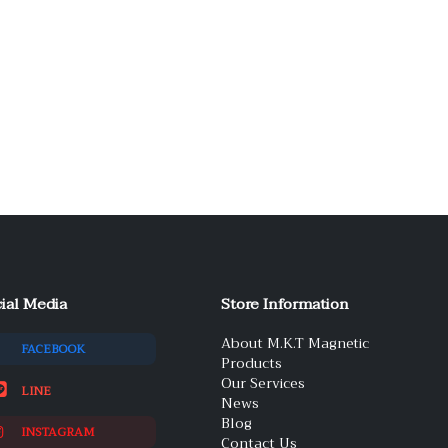
ial Media
Store Information
About M.K.T Magnetic
FACEBOOK
Products
Our Services
LINE
News
Blog
INSTAGRAM
Contact Us