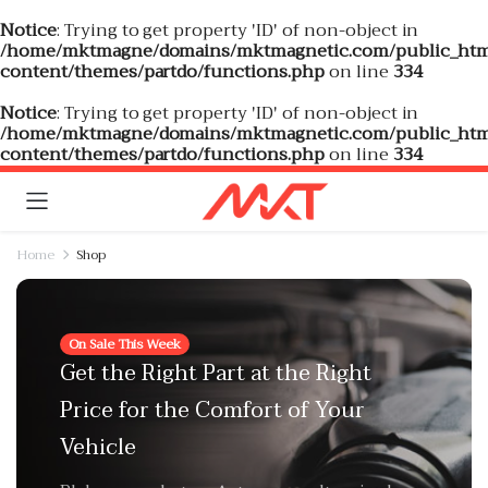
Notice
: Trying to get property 'ID' of non-object in
/home/mktmagne/domains/mktmagnetic.com/public_htm
content/themes/partdo/functions.php
on line
334
Notice
: Trying to get property 'ID' of non-object in
/home/mktmagne/domains/mktmagnetic.com/public_htm
content/themes/partdo/functions.php
on line
334
Home
Shop
On Sale This Week
Get the Right Part at the Right
Price for the Comfort of Your
Vehicle