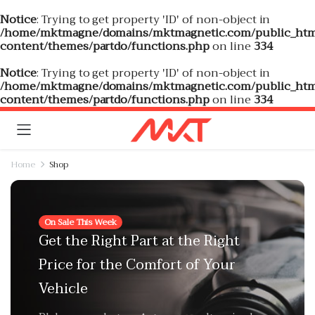
Notice
: Trying to get property 'ID' of non-object in
/home/mktmagne/domains/mktmagnetic.com/public_htm
content/themes/partdo/functions.php
on line
334
Notice
: Trying to get property 'ID' of non-object in
/home/mktmagne/domains/mktmagnetic.com/public_htm
content/themes/partdo/functions.php
on line
334
Home
Shop
On Sale This Week
Get the Right Part at the Right
Price for the Comfort of Your
Vehicle