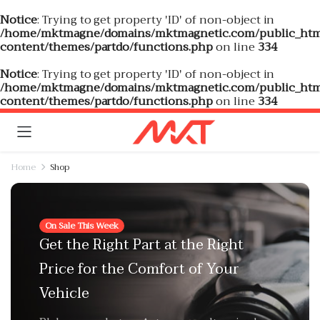
Notice
: Trying to get property 'ID' of non-object in
/home/mktmagne/domains/mktmagnetic.com/public_htm
content/themes/partdo/functions.php
on line
334
Notice
: Trying to get property 'ID' of non-object in
/home/mktmagne/domains/mktmagnetic.com/public_htm
content/themes/partdo/functions.php
on line
334
Home
Shop
On Sale This Week
Get the Right Part at the Right
Price for the Comfort of Your
Vehicle