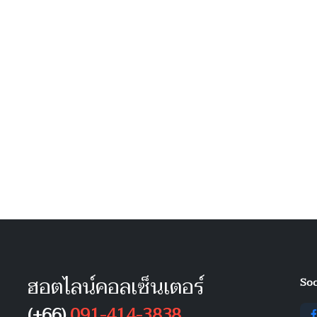
ฮอตไลน์คอลเซ็นเตอร์
Soc
(+66)
091-414-3838