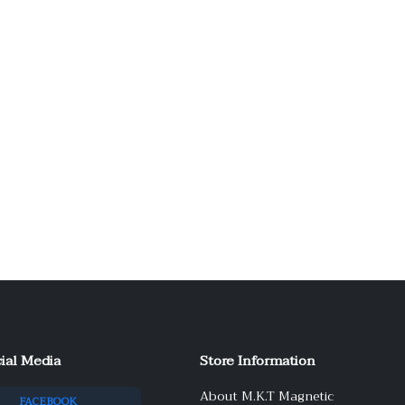
ial Media
Store Information
About M.K.T Magnetic
FACEBOOK