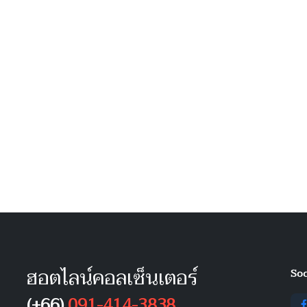
ฮอตไลน์คอลเซ็นเตอร์
Soc
(+66)
091-414-3838