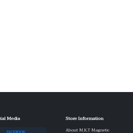
ial Media
Store Information
About M.K.T Magnetic
FACEBOOK