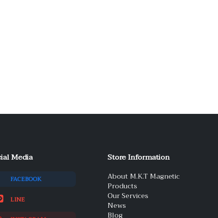
ial Media
Store Information
About M.K.T Magnetic
FACEBOOK
Products
Our Services
LINE
News
Blog