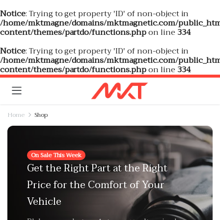
Notice
: Trying to get property 'ID' of non-object in
/home/mktmagne/domains/mktmagnetic.com/public_htm
content/themes/partdo/functions.php
on line
334
Notice
: Trying to get property 'ID' of non-object in
/home/mktmagne/domains/mktmagnetic.com/public_htm
content/themes/partdo/functions.php
on line
334
Home
Shop
On Sale This Week
Get the Right Part at the Right
Price for the Comfort of Your
Vehicle