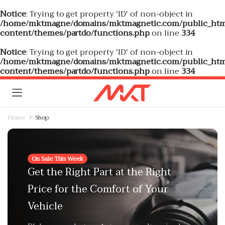
Notice
: Trying to get property 'ID' of non-object in
/home/mktmagne/domains/mktmagnetic.com/public_htm
content/themes/partdo/functions.php
on line
334
Notice
: Trying to get property 'ID' of non-object in
/home/mktmagne/domains/mktmagnetic.com/public_htm
content/themes/partdo/functions.php
on line
334
Home
Shop
On Sale This Week
Get the Right Part at the Right
Price for the Comfort of Your
Vehicle