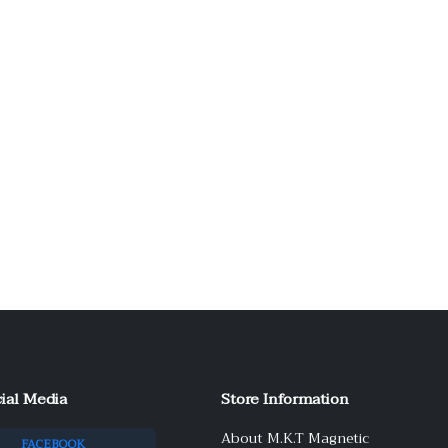
ial Media
Store Information
About M.K.T Magnetic
FACEBOOK