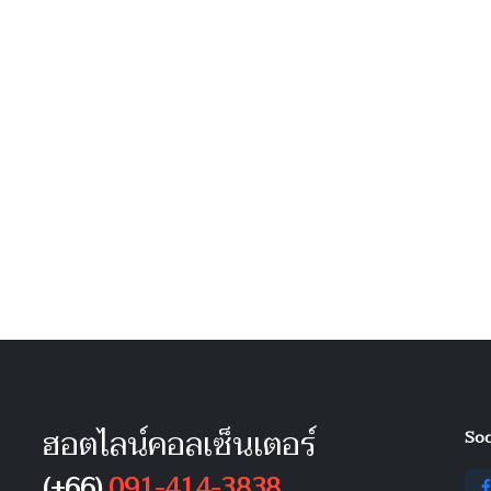
ฮอตไลน์คอลเซ็นเตอร์
Soc
(+66)
091-414-3838