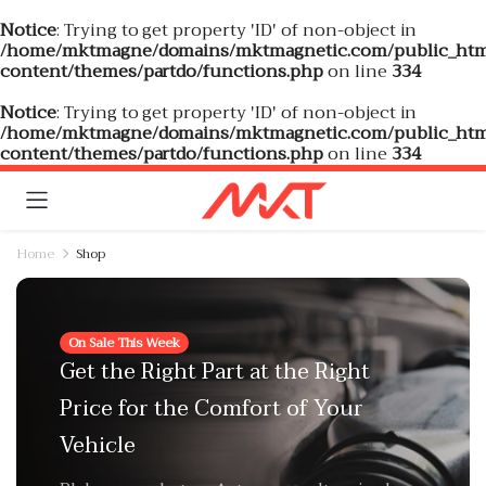
Notice
: Trying to get property 'ID' of non-object in
/home/mktmagne/domains/mktmagnetic.com/public_htm
content/themes/partdo/functions.php
on line
334
Notice
: Trying to get property 'ID' of non-object in
/home/mktmagne/domains/mktmagnetic.com/public_htm
content/themes/partdo/functions.php
on line
334
Home
Shop
On Sale This Week
Get the Right Part at the Right
Price for the Comfort of Your
Vehicle