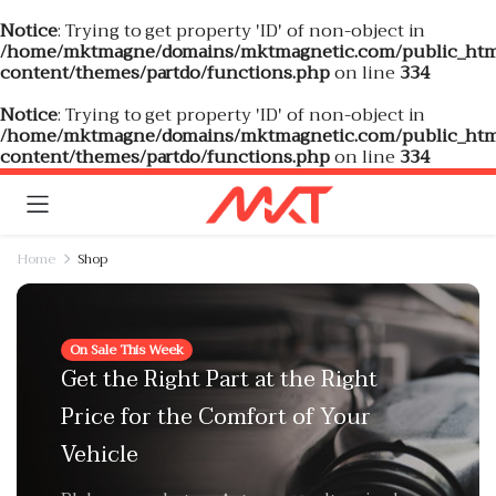
Notice
: Trying to get property 'ID' of non-object in
/home/mktmagne/domains/mktmagnetic.com/public_htm
content/themes/partdo/functions.php
on line
334
Notice
: Trying to get property 'ID' of non-object in
/home/mktmagne/domains/mktmagnetic.com/public_htm
content/themes/partdo/functions.php
on line
334
Home
Shop
On Sale This Week
Get the Right Part at the Right
Price for the Comfort of Your
Vehicle