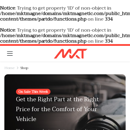
Notice
: Trying to get property 'ID' of non-object in
/home/mktmagne/domains/mktmagnetic.com/public_htm
content/themes/partdo/functions.php
on line
334
Notice
: Trying to get property 'ID' of non-object in
/home/mktmagne/domains/mktmagnetic.com/public_htm
content/themes/partdo/functions.php
on line
334
Home
Shop
On Sale This Week
Get the Right Part at the Right
Price for the Comfort of Your
Vehicle