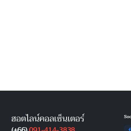
ฮอตไลน์คอลเซ็นเตอร์
Soc
(+66)
091-414-3838