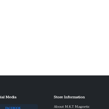
ial Media
Store Information
About M.K.T Magnetic
FACEBOOK