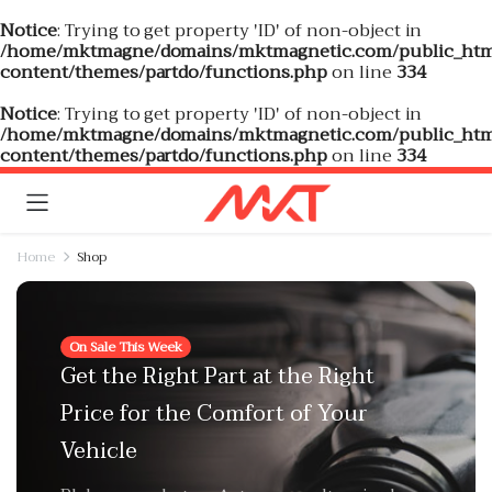
Notice
: Trying to get property 'ID' of non-object in
/home/mktmagne/domains/mktmagnetic.com/public_htm
content/themes/partdo/functions.php
on line
334
Notice
: Trying to get property 'ID' of non-object in
/home/mktmagne/domains/mktmagnetic.com/public_htm
content/themes/partdo/functions.php
on line
334
Home
Shop
On Sale This Week
Get the Right Part at the Right
Price for the Comfort of Your
Vehicle