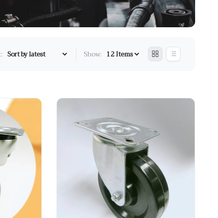
:
Show: