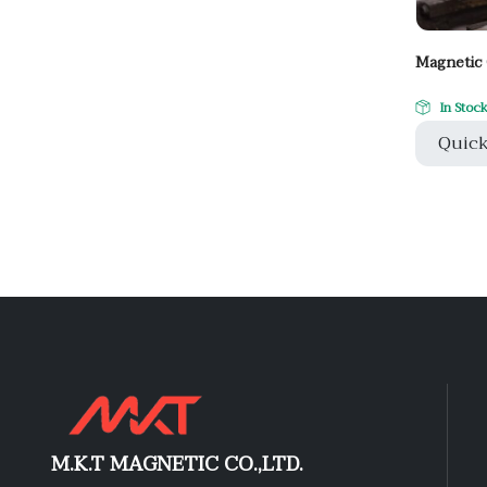
Magnetic 
In Stoc
Quick
M.K.T MAGNETIC CO.,LTD.