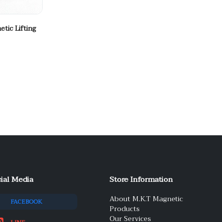
tic Lifting
ial Media
Store Information
About M.K.T Magnetic
FACEBOOK
Products
Our Services