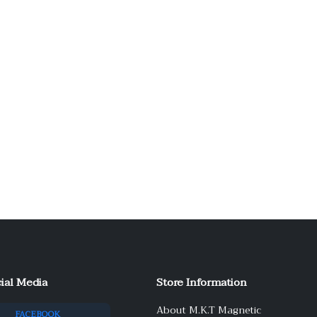
ial Media
Store Information
About M.K.T Magnetic
FACEBOOK