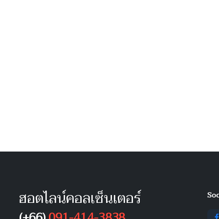
ฮอตไลน์คอลเซ็นเตอร์
Soc
(+66)
091-414-3838